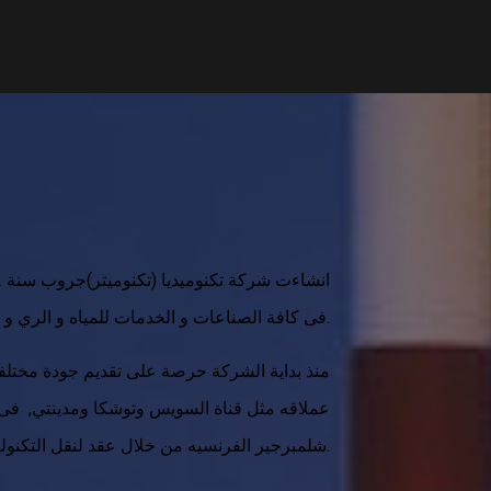
فى كافة الصناعات و الخدمات للمياه و الري و البترول و الغاز و الصناعات الثقيله.
منذ بداية الشركة حرصة على تقديم جودة مختلف
شلمبرجير الفرنسيه من خلال عقد لنقل التكنولوجيا والمستمر حتى تاريخه.