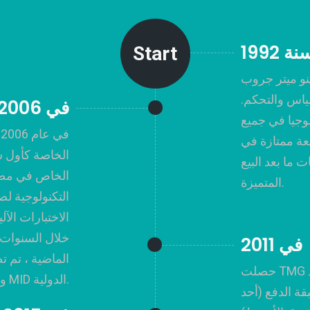
نة 1992
Start
ميتر جروب ، TMG ، هي شركة مصرية
هزة القياس والتحكم.
في 2006
لوجيا في جميع
ف
معة ممتازة في
الخاصة كأول 
ما بعد البيع
الخاص في مصر
المتميزة.
التكنولوجية ل
الاختبارات الآ
في 2011
حصلت TMG على المرحلة الأولى والثانية لتزويد
لمعايير ISO و MID الدولية.
قة الدفع (أحد