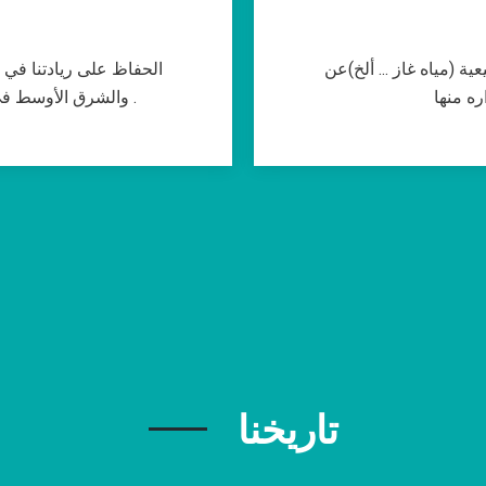
ة (مياه غاز ... ألخ)عن
الحفاظ على ريادتنا في 
ه منها
والشرق الأوسط في مجالات اجهزة القياس والمراقبة والتحكم .
تاريخنا