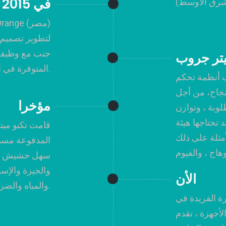
في 2015
لتطوير تصميم ث
جنب مع وظيفة 
يتر جروب
M2M المتوفرة في السوق.
ب أنظمة تحكم
نجاح، من أجل
مؤخرا
لوبة ، وتوازن
 تحتاجها هيئة
قامت تكنو ميت
أمثلة على ذلك
المدفوعة مسبقً
سهل حشيش وا
والجيزة والإس
الأن
والمياه والصرف الصحي في جميع أنحاء مصر.
مًا من الخبرة الفريدة في
دم TMG نظامًا متكاملًا