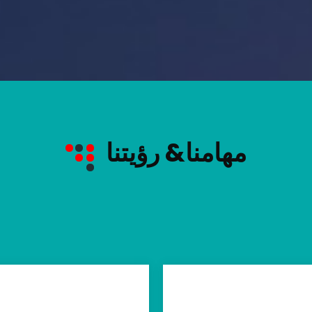
مهامنا& رؤيتنا