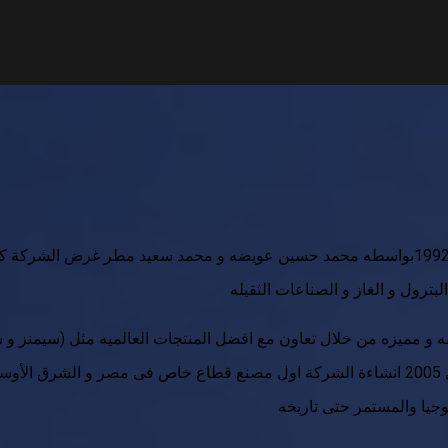
انشاءت شركة تكنوميديا (تكنوميتر)جروب سنة 1992بواسطه محمد حسين عويضه و محمد سعيد 
ه و مميزه من خلال تعاون مع افضل المنتجات العالميه مثل (سيمنز و 
عملاقه مثل قناة السويس وتوشكا ومدينتي, فى 2005 انشاءة الشركة اول مصنع قطاع خاص فى 