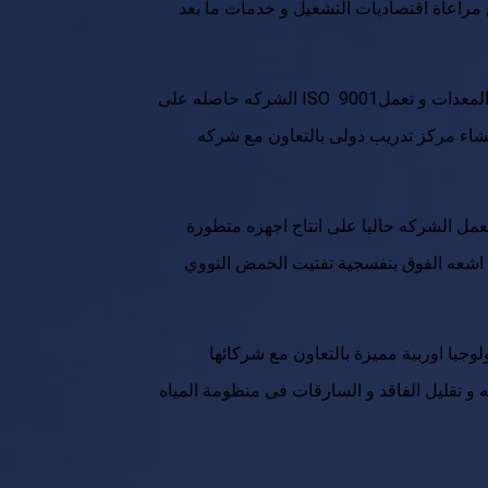
 مراعاة اقتصاديات التشغيل و خدمات ما بعد
الشركه حاصله على ISO 9001و العديد من الشهادات الأخرى و مصنفه كمقاول كهرومكانيكى من الدرجه الاولى و بها مركزخدمه معتمد مجهز باحدث المعدات و تعمل
نشاء مركز تدريب دولى بالتعاون مع شركه
تدشين اول خط انتاج لطاولات المعايره الثابته و المتنقله لعدادت المياه بنسب انتاج محلى تفوق 85%و تعمل الشركه حاليا على انتاج اجهزه متطورة
 الحمض النووي DNA و القضاء على ما حولها,تعمل الشركه على
جيا اوربية مميزة بالتعاون مع شركائها