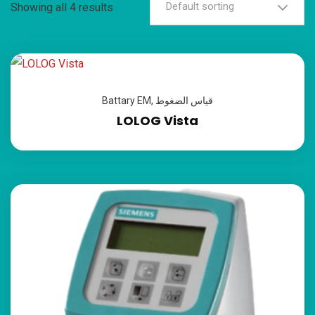
Default sorting
Showing all 4 results
قياس الضغوط
,
Battary EM
LOLOG Vista