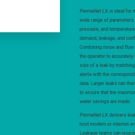
PermaNet LX is ideal for 
wide range of parameters i
pressure, and temperatur
demand, leakage, and con
Combining noise and flow
the operator to accurately
size of a leak by matching
alerts with the correspond
data. Larger leaks can then
to ensure that the maxim
water savings are made.
PermaNet LX delivers leak
host modem or internet-en
Leakage teams can respon