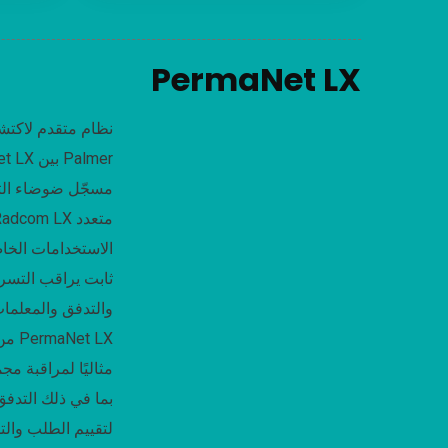
PermaNet LX
نظام متقدم لاكت
الاستخدامات الخاص
ثابت يراقب التس
والتدفق والمعلم
م.
مثاليًا لمراقبة م
بما في ذلك التدف
لتقييم الطلب وا.