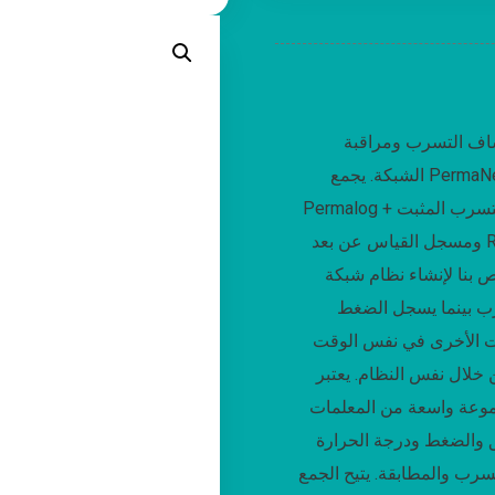
شاف التسرب ومراقبة
الشبكة.
يجمع PermaNet LX بين Palmer
Permalog + مسجّل ضوضاء التسرب المثبت
ومسجل القياس عن بعد Radcom LX متعدد
 بنا لإنشاء نظام شبكة
رب بينما يسجل الضغط
ات الأخرى في نفس الوقت
ن خلال نفس النظام
يعتبر PermaNet LX
جموعة واسعة من المعلمات
ق والضغط ودرجة الحرارة
لتسرب والمطابقة
يتيح الجمع