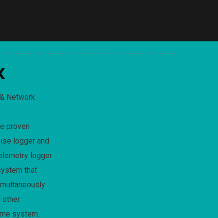
X
 & Network
e proven
ise logger and
elemetry logger
system that
imultaneously
 other
ame system.