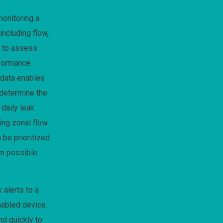
monitoring a
ncluding flow,
e to assess
formance.
 data enables
 determine the
 daily leak
ing zonal flow
 be prioritized
um possible
 alerts to a
abled device.
d quickly to