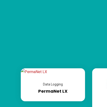
Data Logging
PermaNet LX