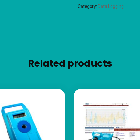
Category:
Data Logging
Related products