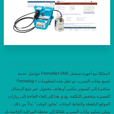
تتواصل خدمة PermaNet SMS لاسلكيًا مع أجهزة تسجيل
Permalog + لجمع بيانات التسرب ثم تنقل هذه المعلومات
مباشرة إلى كمبيوتر مكتبي أو هاتف محمول عبر تتبع الرسائل
القصيرة منخفض التكلفة. يؤدي هذا إلى إلغاء الحاجة إلى زيارات
الموقع الباهظة والتقاط البيانات “تجاوز الوقت”. بدلاً من ذلك ،
يمكن تسليم بيانات التسرب تلقائيًا إلى محطة المراقبة الخاصة بك.