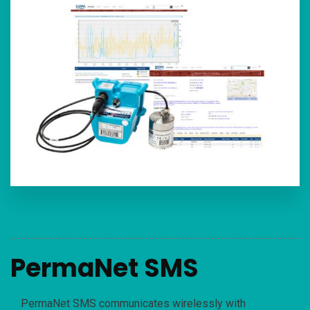
PermaNet SMS
PermaNet SMS communicates wirelessly with